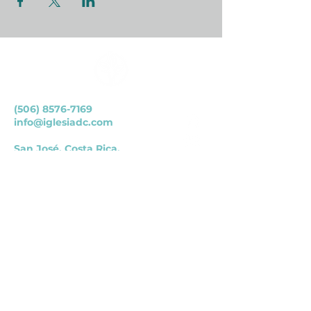
(506) 8576-7169
info@iglesiadc.com
San José, Costa Rica.
San Francisco de Dos Ríos, del
parque Okayama 100 mts
Norte.
petición de oración
¡Queremos orar por vos! Podés llenar el
siguiente formulario y estaremos orando
por tu petición.