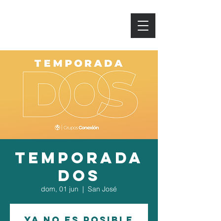
TEMPORADA
DOS
dom, 01 jun
  |  
San José
Ya no es posible