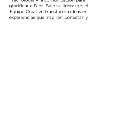
tecnología y la comunicación para
glorificar a Dios. Bajo su liderazgo, el
Equipo Creativo transforma ideas en
experiencias que inspiran, conectan y
transmiten el mensaje del Evangelio
con excelencia.
Steban Madrigal