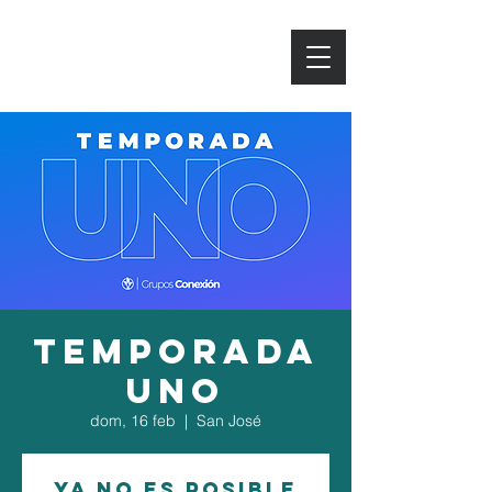
TEMPORADA
UNO
dom, 16 feb
  |  
San José
Ya no es posible