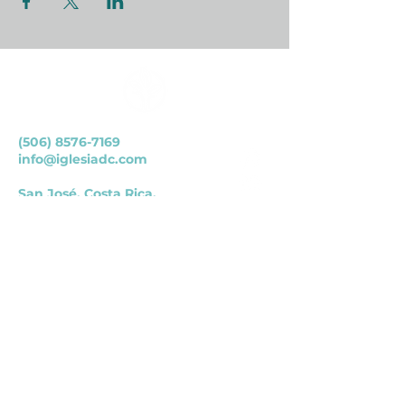
(506) 8576-7169
info@iglesiadc.com
San José, Costa Rica.
San Francisco de Dos Ríos, del
parque Okayama 100 mts
Norte.
petición de oración
¡Queremos orar por vos! Podés llenar el
siguiente formulario y estaremos orando
por tu petición.