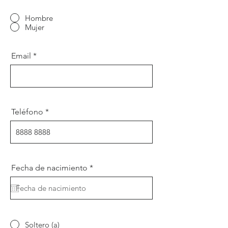
Hombre
Mujer
Email
Teléfono
r
Fecha de nacimiento
*
e
q
u
i
r
e
d
Soltero (a)